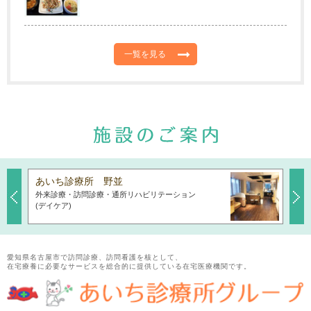
一覧を見る
あいち診療所 野並
あい
外来診療・訪問診療・通所リハビリテーション
外来
Previous
Next
(デイケア)
愛知県名古屋市で訪問診療、訪問看護を核として、
在宅療養に必要なサービスを総合的に提供している在宅医療機関です。