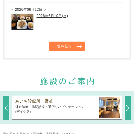
＜ 2026年06月12日 ＞
2026年6月10日(水)
一覧を見る
あいち診療所 野並
あい
外来診療・訪問診療・通所リハビリテーション
外来
Previous
Next
(デイケア)
愛知県名古屋市で訪問診療、訪問看護を核として、