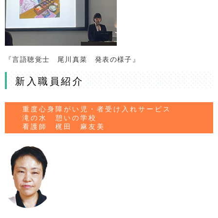
『言語聴覚士 尾川真菜 発表の様子』
新入職員紹介
重度心身障がい児・者受け入れサービス
滝の水 憩いの学校
看護師 梶田 麻友美