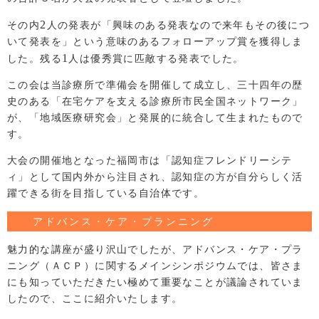
2
その内
人の発表が「興味のある発表なので来年もその後につ
いて発表を」という意味のあるフォローアップ賞を獲得しま
1
した。残る
人は優秀賞に匹敵する発表でした。
この会は当診療所で準備会を開催して成立し、三十四年の歴
史のある「在宅ケアを支える診療所市民全国ネットワーク」
が、「地域医療研究会」と発展的に統合して生まれたもので
す。
大会の開催地となった福岡市は「認知症フレンドリーシテ
ィ」として国内外から注目され、認知症の方が自分らしく活
躍できる街を目指している自治体です。
アドバンス・ケア・プランニング
魅力的な講座が盛り沢山でしたが、アドバンス・ケア・プラ
ニング（ＡＣＰ）に関するメインシンポジウムでは、皆さま
にも知っていただきたい極めて重要なことが議論されていま
したので、ここに紹介いたします。