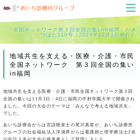
「全国ネットワーク第３回全国の集いin福岡」かき
つばた110号（2024年12月1日発行）
地域共生を支える・医療・介護・市民
全国ネットワーク 第３回全国の集い
in福岡
地域共生を支える医療・介護・市民全国ネットワーク第３回
11
3
4
全国の集いは
月
日・
日に福岡の中村学園大学で開催され
ました。今回の大会のテーマは「みんなで考える地域共生」
でした。
あいち診療会からは言語聴覚士の尾川真菜が、あいち診療所
グループの社会福祉法人淳涌界からは看護師と理学療法士2名
の合計３名が大会の発表者として登壇しました。