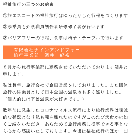
福祉旅行の三つのお約束
①旅エスコートの福祉旅行はゆったりした行程をつくります
②添乗員も介護職員初任者研修修了者が行います
③バリアフリーの行程、食事は椅子・テーブルで行います
有限会社ナインアンドフォー
旅行事業部 酒井 紀裕
８月から旅行事業部に勤務させていただいております酒井と
申します。
私は長年、旅行会社で企画営業をしておりました。また団体
旅行の添乗員として日本全国の温泉地も多く巡りました。
（個人的には下呂温泉が大好きです。）
数年前に発生したコロナウィルス流行により旅行業界は壊滅
的な状況となり私も職を離れたのですがこのたび天命かの如
くご縁をいただき、あらためて旅行業務に従事できる事とな
り心から感謝いたしております。今後は福祉旅行のほか、団