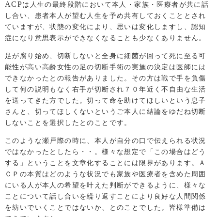
ACP
は人生の最終段階において本人・家族・医療者が共に話
し合い、患者本人が望む人生を予め共有しておくこととされ
ていますが、状態の変化により、思いは変化しますし、認知
症になり意思表示ができなくなることも少なくありません。
足が腐り始め、切断しないと全身に細菌が回って死に至る可
能性が高い高齢女性の足の切断手術の実施の決定は医師には
できなかったとの報告がありました。その方は戦で手を負傷
して何の説明もなく右手が切断され７０年近く不自由な生活
を送ってきた方でした。切って命を助けてほしいという息子
さんと、切ってほしくないというご本人に結論をゆだね切断
しないことを選択したとのことです。
このような瀬戸際の時に、本人が自分の口で伝えられる状況
ではなかったとしたら・・。様々な想定で「この場合はどう
する」ということを文章化することには限界があります。Ａ
ＣＰの本質はどのような状況でも家族や医療者を含めた周囲
にいる人が本人の希望を叶えた判断ができるように、様々な
ことについて話し合いを繰り返すことにより良好な人間関係
を紡いでいくことではないか、とのことでした。皆様準備は