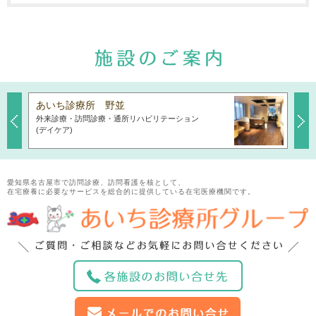
あいち診療所 野並
あい
外来診療・訪問診療・通所リハビリテーション
外来
Previous
Next
(デイケア)
愛知県名古屋市で訪問診療、訪問看護を核として、
在宅療養に必要なサービスを総合的に提供している在宅医療機関です。